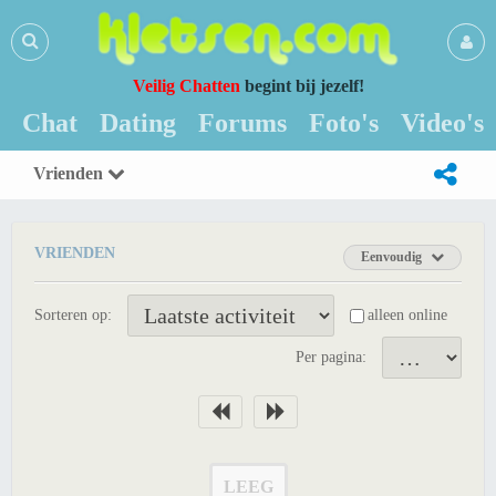
Veilig Chatten
begint bij jezelf!
Chat
Dating
Forums
Foto's
Video's
Vrienden
VRIENDEN
Eenvoudig
Sorteren op:
alleen online
Per pagina:
LEEG