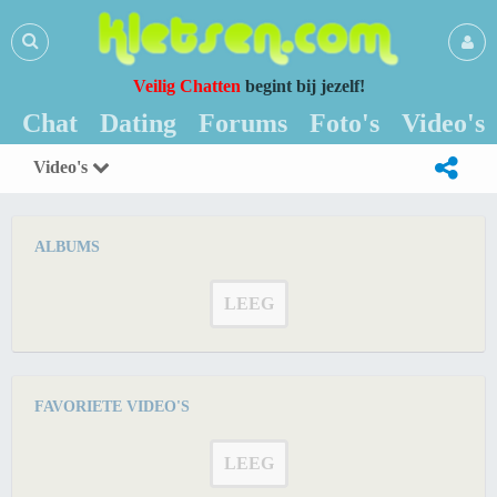
Veilig Chatten
begint bij jezelf!
Chat
Dating
Forums
Foto's
Video's
Video's
ALBUMS
LEEG
FAVORIETE VIDEO'S
LEEG