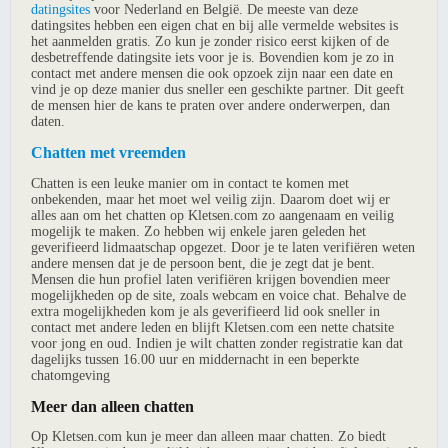
datingsites
voor Nederland en België. De meeste van deze
datingsites hebben een eigen chat en bij alle vermelde websites is
het aanmelden gratis. Zo kun je zonder risico eerst kijken of de
desbetreffende datingsite iets voor je is. Bovendien kom je zo in
contact met andere mensen die ook opzoek zijn naar een date en
vind je op deze manier dus sneller een geschikte partner. Dit geeft
de mensen hier de kans te praten over andere onderwerpen, dan
daten.
Chatten met vreemden
Chatten is een leuke manier om in contact te komen met
onbekenden, maar het moet wel veilig zijn. Daarom doet wij er
alles aan om het chatten op Kletsen.com zo aangenaam en veilig
mogelijk te maken. Zo hebben wij enkele jaren geleden het
geverifieerd lidmaatschap opgezet. Door je te laten verifiëren weten
andere mensen dat je de persoon bent, die je zegt dat je bent.
Mensen die hun profiel laten verifiëren krijgen bovendien meer
mogelijkheden op de site, zoals webcam en voice chat. Behalve de
extra mogelijkheden kom je als geverifieerd lid ook sneller in
contact met andere leden en blijft Kletsen.com een nette chatsite
voor jong en oud. Indien je wilt chatten zonder registratie kan dat
dagelijks tussen 16.00 uur en middernacht in een beperkte
chatomgeving
Meer dan alleen chatten
Op Kletsen.com kun je meer dan alleen maar chatten. Zo biedt