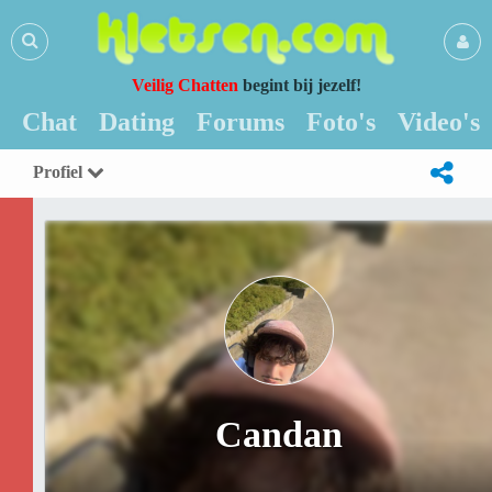
Veilig Chatten
begint bij jezelf!
Chat
Dating
Forums
Foto's
Video's
Profiel
Candan