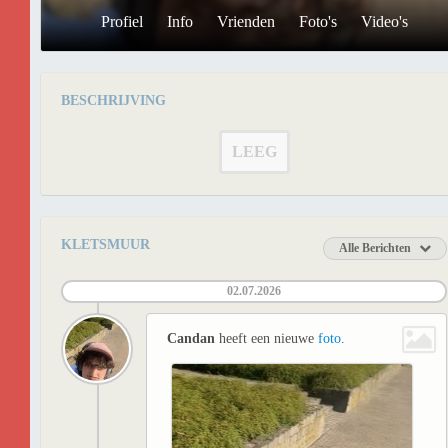
Profiel
Info
Vrienden
Foto's
Video's
BESCHRIJVING
LEEG
KLETSMUUR
Alle Berichten
02.07.2026
Candan
heeft een nieuwe
foto
.