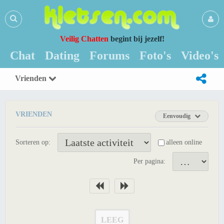
Veilig Chatten
begint bij jezelf!
Chat
Dating
Forums
Foto's
Video's
Vrienden
VRIENDEN
Eenvoudig
Sorteren op:
alleen online
Per pagina:
LEEG