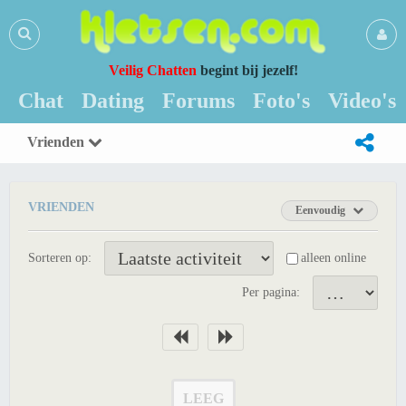
Veilig Chatten
begint bij jezelf!
Chat
Dating
Forums
Foto's
Video's
Vrienden
VRIENDEN
Eenvoudig
Sorteren op:
alleen online
Per pagina:
LEEG