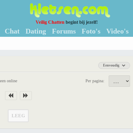
Veilig Chatten
begint bij jezelf!
Chat
Dating
Forums
Foto's
Video's
Eenvoudig
leen online
Per pagina:
LEEG