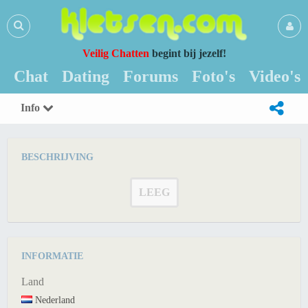
Veilig Chatten
begint bij jezelf!
Chat
Dating
Forums
Foto's
Video's
Info
BESCHRIJVING
LEEG
INFORMATIE
Land
Nederland