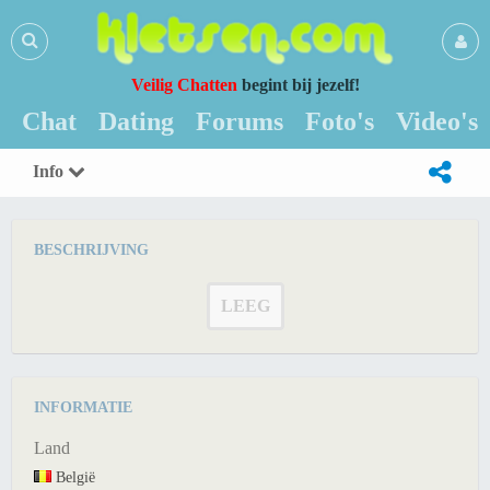
Veilig Chatten
begint bij jezelf!
Chat
Dating
Forums
Foto's
Video's
Info
BESCHRIJVING
LEEG
INFORMATIE
Land
België