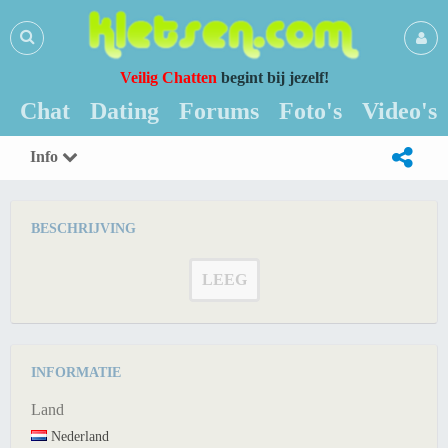
Veilig Chatten
begint bij jezelf!
Chat
Dating
Forums
Foto's
Video's
Info
BESCHRIJVING
LEEG
INFORMATIE
Land
Nederland