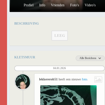
Profiel
Info
Vrienden
Foto's
Video's
BESCHRIJVING
LEEG
KLETSMUUR
Alle Berichten
04.01.2026
lekkererob51
heeft een nieuwe
foto
.