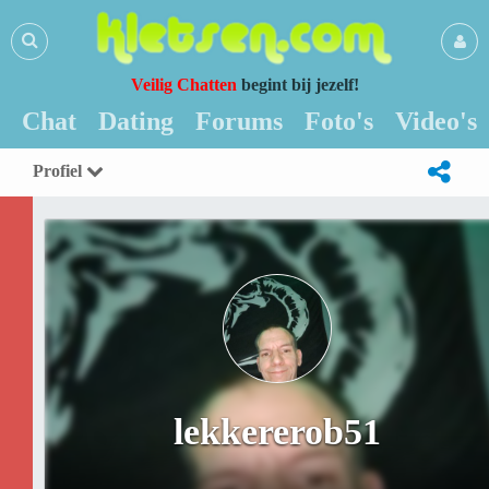
Veilig Chatten
begint bij jezelf!
Chat
Dating
Forums
Foto's
Video's
Profiel
lekkererob51