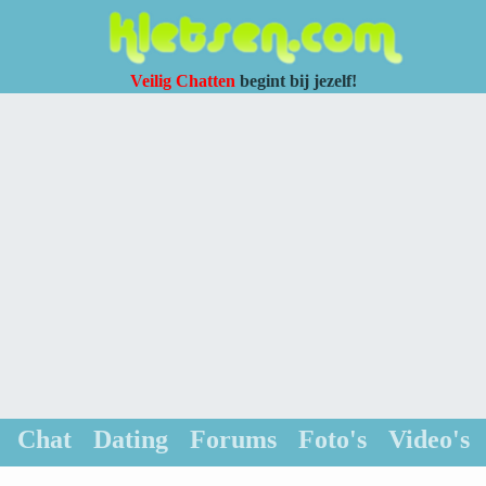
Veilig Chatten
begint bij jezelf!
Chat
Dating
Forums
Foto's
Video's