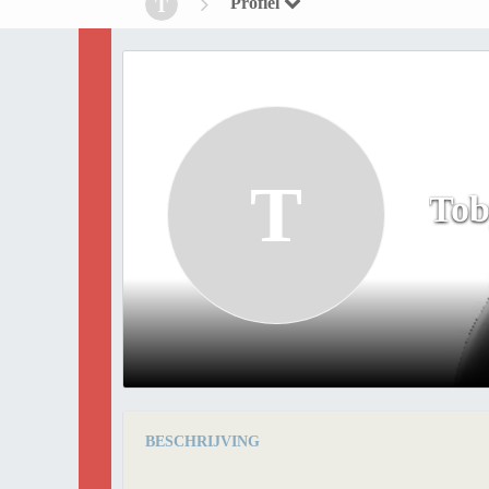
Profiel
T
T
Tob
BESCHRIJVING