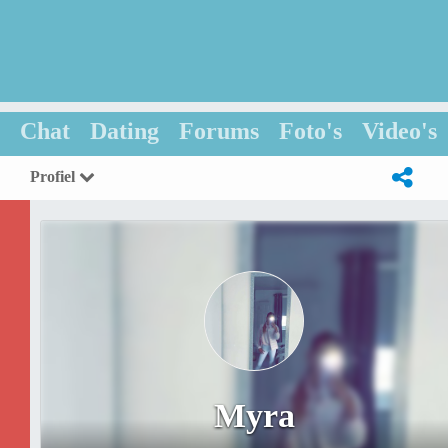
Chat
Dating
Forums
Foto's
Video's
Profiel
Myra