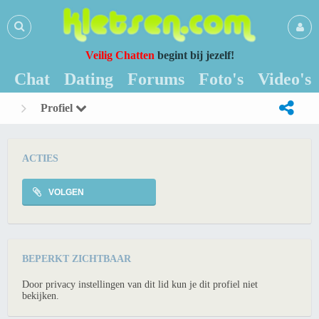
Veilig Chatten
begint bij jezelf!
Chat
Dating
Forums
Foto's
Video's
Profiel
ACTIES
VOLGEN
BEPERKT ZICHTBAAR
Door privacy instellingen van dit lid kun je dit profiel niet
bekijken.