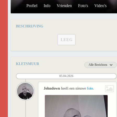
Profiel
Info
Vrienden
Foto's
Video's
BESCHRIJVING
LEEG
KLETSMUUR
Alle Berichten
05.04.2026
Johndown
heeft een nieuwe
foto
.