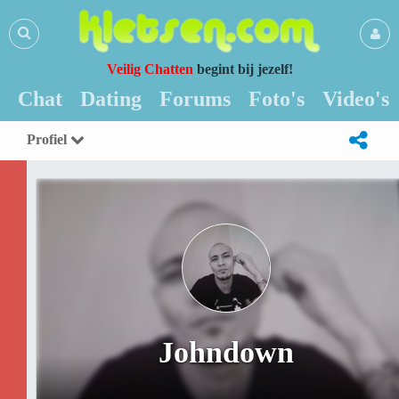
Veilig Chatten
begint bij jezelf!
Chat
Dating
Forums
Foto's
Video's
Profiel
Johndown