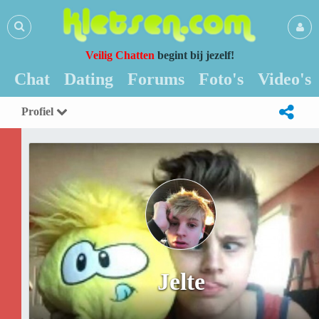
Veilig Chatten
begint bij jezelf!
Chat
Dating
Forums
Foto's
Video's
Profiel
Jelte