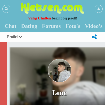
Veilig Chatten
begint bij jezelf!
Chat
Dating
Forums
Foto's
Video's
Profiel
Ianc