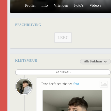
Profiel
Info
Vrienden
Foto's
Video's
BESCHRIJVING
LEEG
KLETSMUUR
Alle Berichten
VANDAAG
Ianc
heeft een nieuwe
foto
.