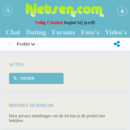
Veilig Chatten
begint bij jezelf!
Chat
Dating
Forums
Foto's
Video's
Profiel
ACTIES
VOLGEN
BEPERKT ZICHTBAAR
Door privacy instellingen van dit lid kun je dit profiel niet
bekijken.