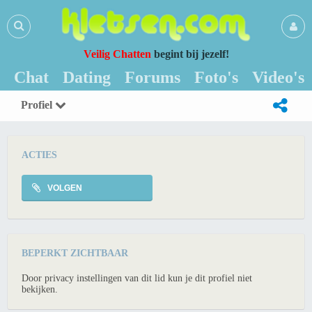
Veilig Chatten
begint bij jezelf!
Chat
Dating
Forums
Foto's
Video's
Profiel
ACTIES
VOLGEN
BEPERKT ZICHTBAAR
Door privacy instellingen van dit lid kun je dit profiel niet
bekijken.