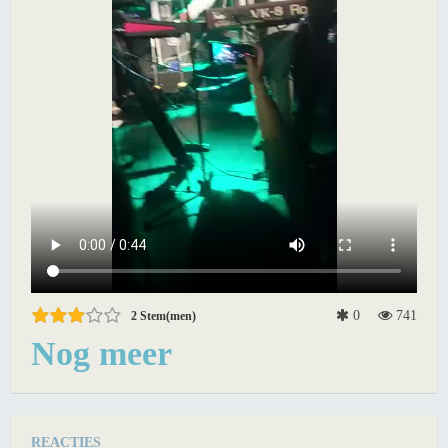
0
741
2
Stem(men)
Nog meer
REACTIES