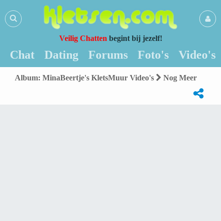
Veilig Chatten
begint bij jezelf!
Chat
Dating
Forums
Foto's
Video's
Album: MinaBeertje's KletsMuur Video's
Nog Meer