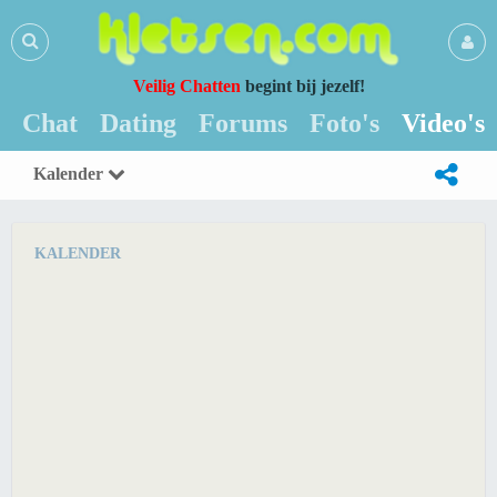
Veilig Chatten
begint bij jezelf!
Chat
Dating
Forums
Foto's
Video's
Kalender
KALENDER