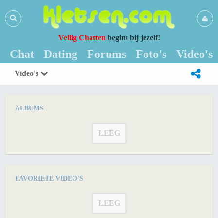
Veilig Chatten
begint bij jezelf!
Chat
Dating
Forums
Foto's
Video's
Video's
ALBUMS
LEEG
FAVORIETE VIDEO'S
LEEG