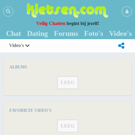
Veilig Chatten
begint bij jezelf!
Chat
Dating
Forums
Foto's
Video's
Video's
ALBUMS
LEEG
FAVORIETE VIDEO'S
LEEG