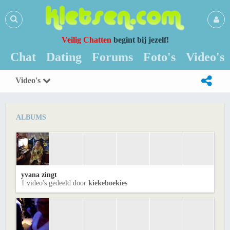
Veilig Chatten
begint bij jezelf!
Chat
Dating
Forums
Foto's
Video's
Video's
ALBUMS
yvana zingt
1 video's gedeeld door
kiekeboekies