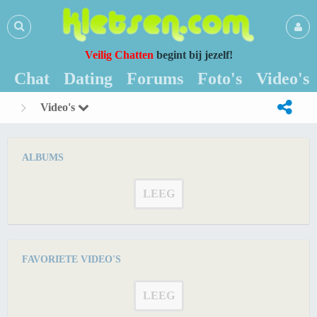
Veilig Chatten
begint bij jezelf!
Chat
Dating
Forums
Foto's
Video's
Video's
ALBUMS
LEEG
FAVORIETE VIDEO'S
LEEG