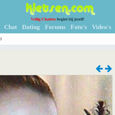
Veilig Chatten
begint bij jezelf!
Chat
Dating
Forums
Foto's
Video's
3