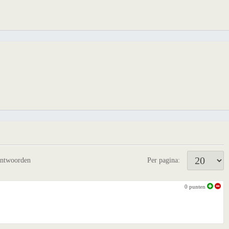
antwoorden
Per pagina:
0
punten