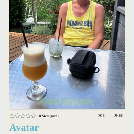
0
60
0
Stem(men)
Avatar