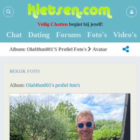
Veilig Chatten
begint bij jezelf!
Chat
Dating
Forums
Foto's
Video's
Album: Olaf4fun001's Profiel Foto's
Avatar
BEKIJK FOTO
Album:
Olaf4fun001's profiel foto's