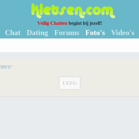
Veilig Chatten
begint bij jezelf!
Chat
Dating
Forums
Foto's
Video's
TO'S"
LEEG