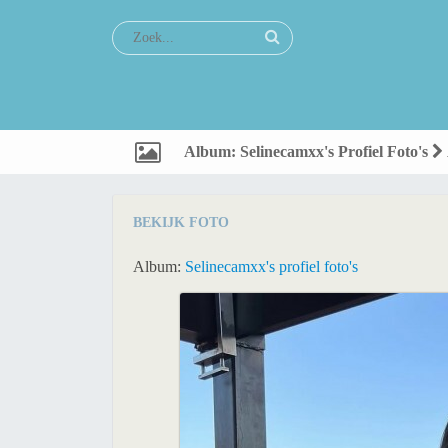
Album: Selinecamxx's Profiel Foto's
BEKIJK FOTO
Album:
Selinecamxx's profiel foto's