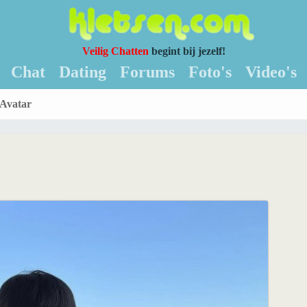
Veilig Chatten
begint bij jezelf!
Chat
Dating
Forums
Foto's
Video's
Avatar