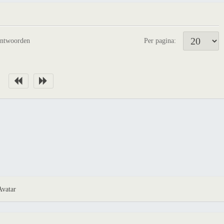
antwoorden
Per pagina:
Avatar