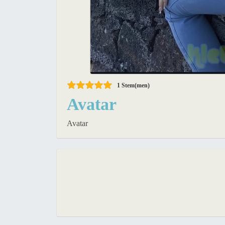
1
Stem(men)
Avatar
Avatar