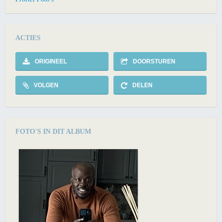
ACTIES
ORIGINEEL
DOORSTUREN
VOLGEN
DELEN
FOTO'S IN DIT ALBUM