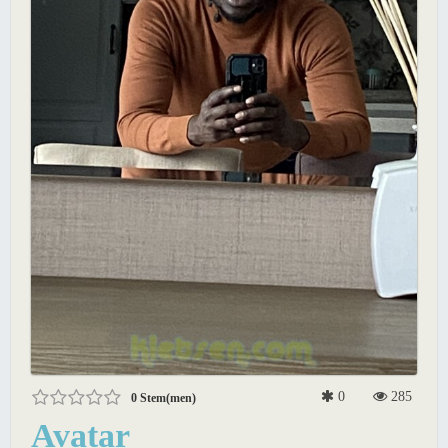
0
285
0
Stem(men)
Avatar