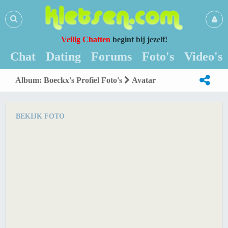
Veilig Chatten
begint bij jezelf!
Chat
Dating
Forums
Foto's
Video's
Album: Boeckx's Profiel Foto's
Avatar
BEKIJK FOTO