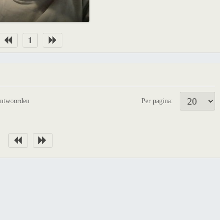
1
antwoorden
Per pagina: