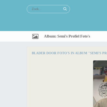
Album: Semi's Profiel Foto's
BLADER DOOR FOTO'S IN ALBUM "SEMI'S PR