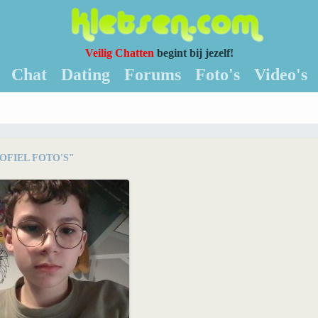
Veilig Chatten
begint bij jezelf!
Chat
Dating
Forums
Foto's
Video's
OFIEL FOTO'S"