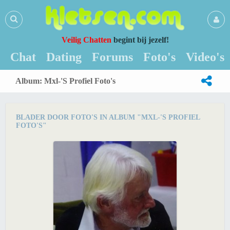
Veilig Chatten
begint bij jezelf!
Chat
Dating
Forums
Foto's
Video's
Album: Mxl-'s Profiel Foto's
BLADER DOOR FOTO'S IN ALBUM "MXL-'S PROFIEL
FOTO'S"