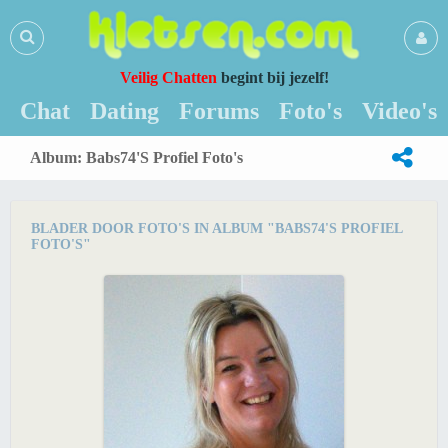
Veilig Chatten
begint bij jezelf!
Chat
Dating
Forums
Foto's
Video's
Album: Babs74's Profiel Foto's
BLADER DOOR FOTO'S IN ALBUM "BABS74'S PROFIEL
FOTO'S"