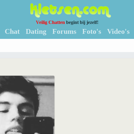
Veilig Chatten
begint bij jezelf!
Chat
Dating
Forums
Foto's
Video's