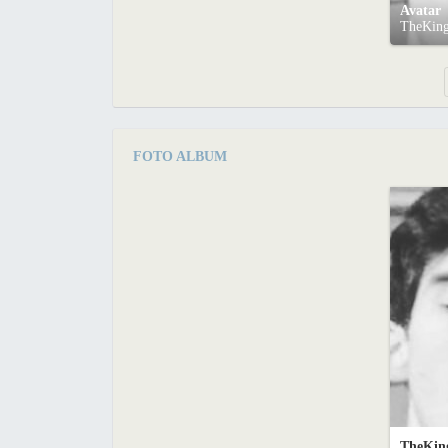
Avatar
TheKin
FOTO ALBUM
TheKing6