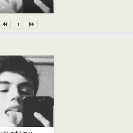
g69
1
9's profiel foto's