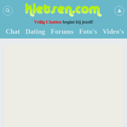
Veilig Chatten
begint bij jezelf!
Chat
Dating
Forums
Foto's
Video's