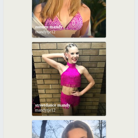
zonnen mandy
mandytje12
streetdance mandy
mandytje12