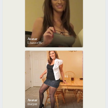
Avatar
Lisaxxx96
Avatar
marjon