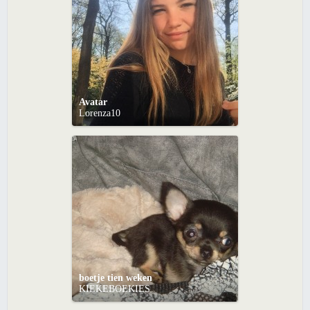
Avatar
Lorenza10
boetje tien weken
KIEKEBOEKIES