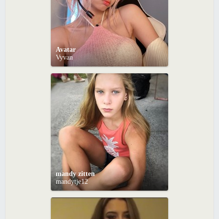
Avatar
Vyvan
mandy zitten
mandytje12