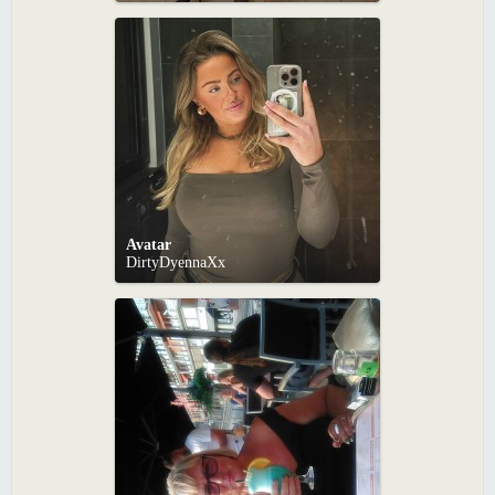
Avatar
DirtyDyennaXx