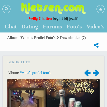
Veilig Chatten
begint bij jezelf!
Chat
Dating
Forums
Foto's
Video's
Album: Yvana's Profiel Foto's
Downloaden (7)
BEKIJK FOTO
Album:
Yvana's profiel foto's