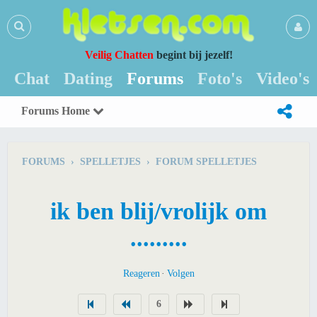
Veilig Chatten
begint bij jezelf!
Chat
Dating
Forums
Foto's
Video's
Forums Home
FORUMS › SPELLETJES › FORUM SPELLETJES
ik ben blij/vrolijk om
.........
Reageren
Volgen
6