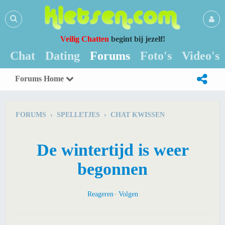
Veilig Chatten
begint bij jezelf!
Chat
Dating
Forums
Foto's
Video's
Forums Home
FORUMS › SPELLETJES › CHAT KWISSEN
De wintertijd is weer
begonnen
Reageren
Volgen