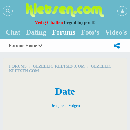
Veilig Chatten
begint bij jezelf!
Chat
Dating
Forums
Foto's
Video's
Forums Home
FORUMS › GEZELLIG KLETSEN.COM › GEZELLIG
KLETSEN.COM
Date
Reageren
Volgen