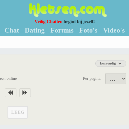
Veilig Chatten
begint bij jezelf!
Chat
Dating
Forums
Foto's
Video's
Eenvoudig
leen online
Per pagina:
LEEG