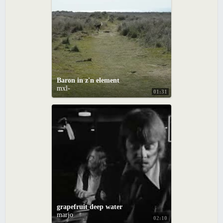
Baron in z'n element
mxl-
01:31
grapefruit deep water
marjo
02:10