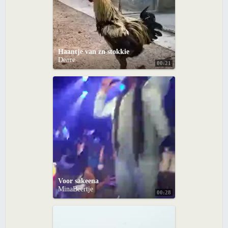
Haantje van zn stokkie
Denre
00:21
Voor sakeena
MinaBeertje
00:28