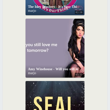
The Isley Brothers - It's Your Thing (Audio)
marjo
02:50
Amy Winehouse - Will you still love me tomorrow (with lyrics)
marjo
03:31