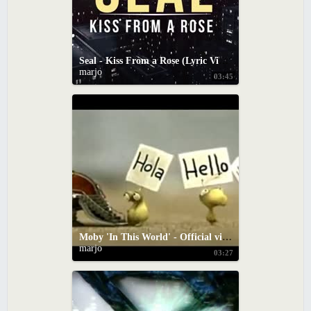
Seal - Kiss From a Rose (Lyric Video)
marjo
03:45
Moby 'In This World' - Official video
marjo
03:27