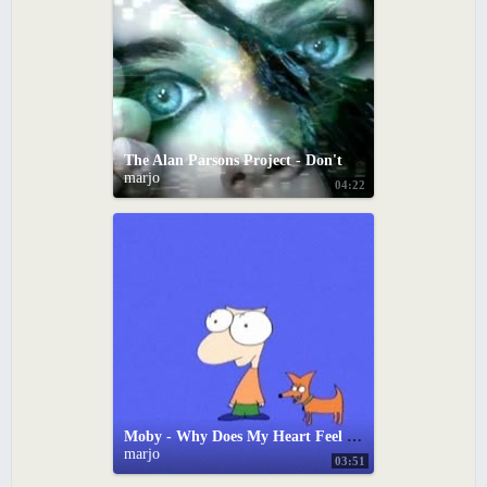
The Alan Parsons Project - Don't Let It Show
marjo
04:22
Moby - Why Does My Heart Feel So Bad?
marjo
03:51