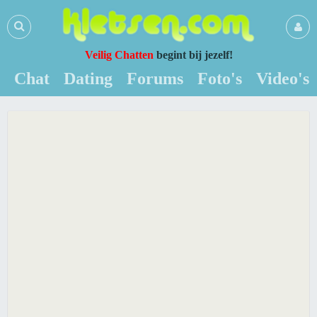
Veilig Chatten
begint bij jezelf!
Chat
Dating
Forums
Foto's
Video's