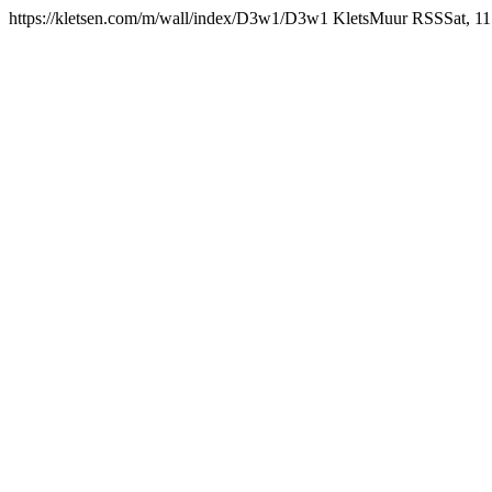
https://kletsen.com/m/wall/index/D3w1/
D3w1 KletsMuur RSS
Sat, 1