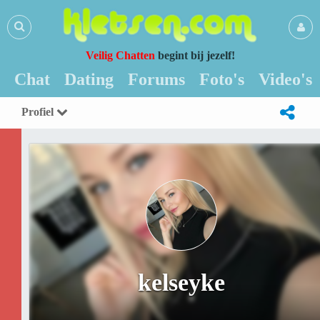
Veilig Chatten
begint bij jezelf!
Chat
Dating
Forums
Foto's
Video's
Profiel
kelseyke