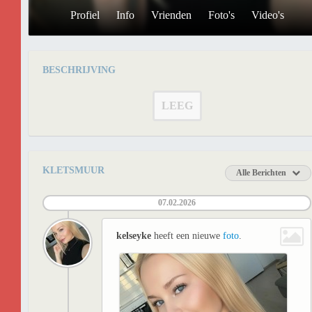
Profiel
Info
Vrienden
Foto's
Video's
BESCHRIJVING
LEEG
KLETSMUUR
Alle Berichten
07.02.2026
kelseyke
heeft een nieuwe
foto
.