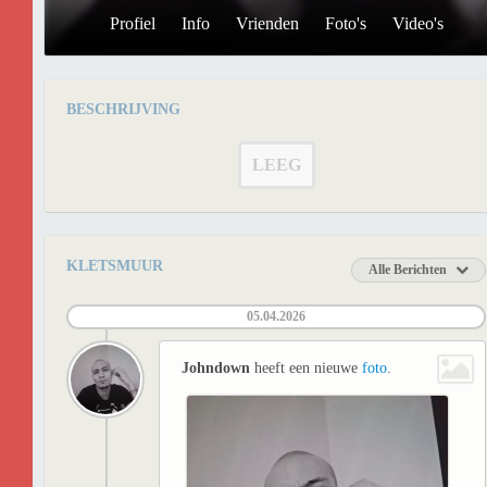
Profiel
Info
Vrienden
Foto's
Video's
BESCHRIJVING
LEEG
KLETSMUUR
Alle Berichten
05.04.2026
Johndown
heeft een nieuwe
foto
.