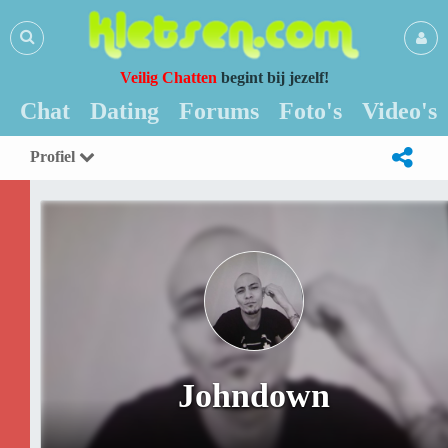
Veilig Chatten
begint bij jezelf!
Chat
Dating
Forums
Foto's
Video's
Profiel
Johndown