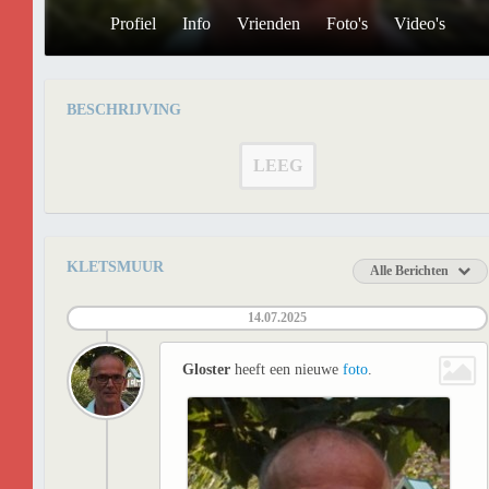
Profiel
Info
Vrienden
Foto's
Video's
BESCHRIJVING
LEEG
KLETSMUUR
Alle Berichten
14.07.2025
Gloster
heeft een nieuwe
foto
.